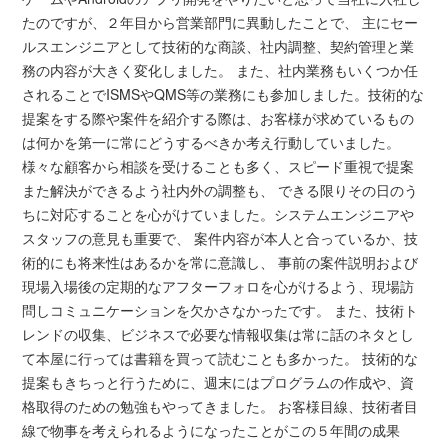
たのですが、２年目から営業部門に異動したことで、 主にセー
ルスエンジニアとして技術的な商談、社内調整、契約管理と業
務の内容が大きく変化しました。 また、社内業務もいくつか任
されることでISMSやQMS等の業務にも参加しました。技術的な
提案をする際や案件を紹介する際は、お客様が求めているもの
は何かを第一に常にどうするべきか考え行動していました。
様々な顧客から相談を受けることも多く、スピード重視で提案
また解決ができるよう社内外の調整も、 できる限りその日のう
ちに対応することを心がけていました。システムエンジニアや
スタッフの意見も重要で、 案件内容が本人と合っているか、技
術的にも将来性はあるかを常に意識し、 事前の案件説明および
現場入場後の定期的なアフターフォロを心がけるよう、現場訪
問しコミュニケーションを欠かさなかったです。 また、技術ト
レンドの収集、ビジネスで必要な情報収集は常に話のネタとし
て本屋に行っては書籍を買って読むことも多かった。 技術的な
提案もきちっと行うために、週末にはプログラムの作成や、資
格取得のための勉強もやってきました。 お客様目線、技術者目
線で物事を考えられるようになったことがこの５年間の成果