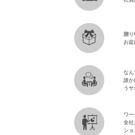
贈り
お盆
なん
誰か
うサ
ワー
全社
ショ