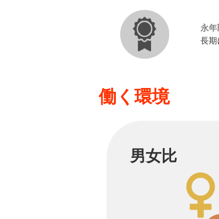
永年
長期
働く環境
男女比