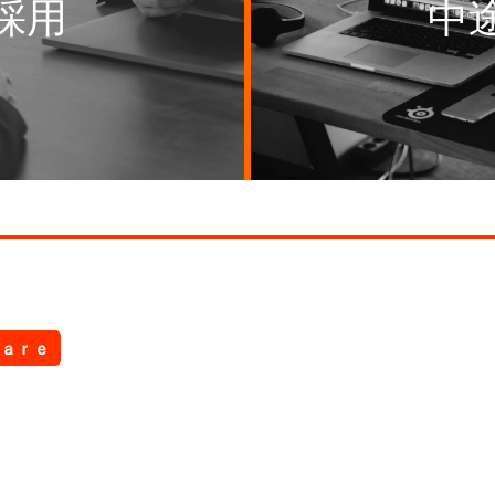
採用
中
ａｒｅ