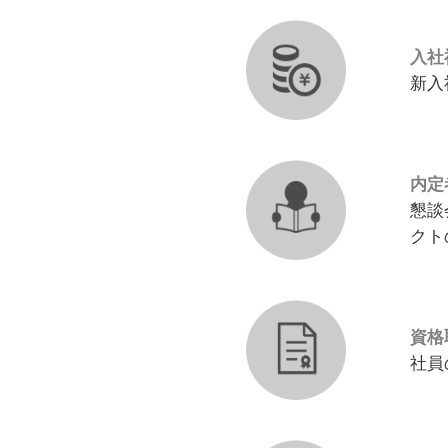
入社
新入
内定
懇談
クト
資格
社員