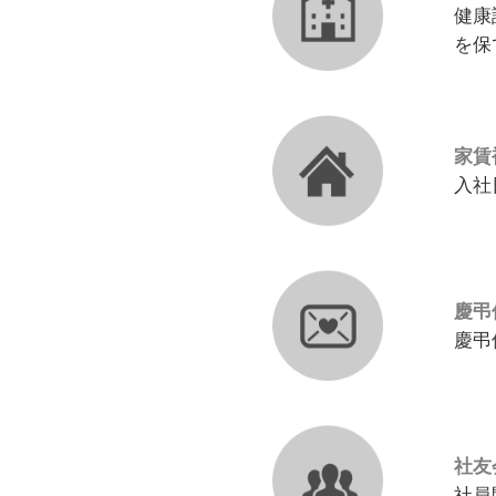
健康
を保
家賃
入
慶弔
慶
社友
社員