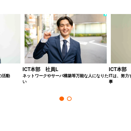
ICT本部 社員L
ICT本部
の活動
ネットワークやサーバ構築等万能な人になりた
ITは、努
い
事
1
2