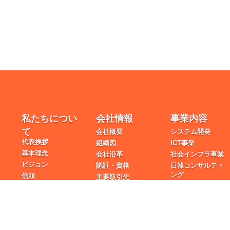
私たちについ
会社情報
事業内容
て
会社概要
システム開発
代表挨拶
組織図
ICT事業
基本理念
会社沿革
社会インフラ事業
ビジョン
認証・資格
日韓コンサルティ
ング
信頼
主要取引先
チャレンジ