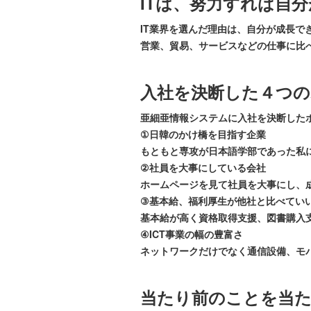
ITは、努力すれば自
IT業界を選んだ理由は、自分が成長で
営業、貿易、サービスなどの仕事に比
入社を決断した４つ
亜細亜情報システムに入社を決断した
①日韓のかけ橋を目指す企業
もともと専攻が日本語学部であった私
②社員を大事にしている会社
ホームページを見て社員を大事にし、
③基本給、福利厚生が他社と比べてい
基本給が高く資格取得支援、図書購入
④ICT事業の幅の豊富さ
ネットワークだけでなく通信設備、モ
当たり前のことを当た