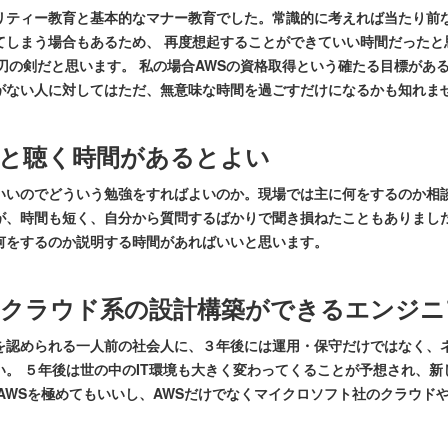
リティー教育と基本的なマナー教育でした。常識的に考えれば当たり前
てしまう場合もあるため、 再度想起することができていい時間だったと
刃の剣だと思います。 私の場合AWSの資格取得という確たる目標があ
がない人に対してはただ、無意味な時間を過ごすだけになるかも知れま
と聴く時間があるとよい
いいのでどういう勉強をすればよいのか。現場では主に何をするのか相
が、時間も短く、自分から質問するばかりで聞き損ねたこともありました
何をするのか説明する時間があればいいと思います。
やクラウド系の設計構築ができるエンジニ
を認められる一人前の社会人に、３年後には運用・保守だけではなく、
。 ５年後は世の中のIT環境も大きく変わってくることが予想され、
AWSを極めてもいいし、AWSだけでなくマイクロソフト社のクラウド