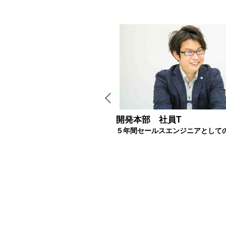
部 社員K
開発本部 社員T
たちと支えあいながら成長できる環境
５年間セールスエンジニアとして