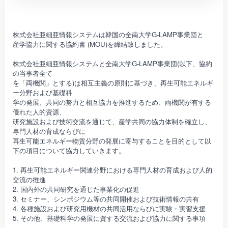
株式会社亜細亜情報システムは韓国の全南大学G-LAMP事業団と
産学協力に関する協約書 (MOU)を締結致しました。
株式会社亜細亜情報システムと全南大学G-LAMP事業団(以下、協約
の当事者全て
を「両機関」とする)は相互主義の原則に基づき、再生可能エネルギ
ー分野および基礎科
学の発展、共同の努力と相互協力を推進するため、両機関が有する
優れた人的資源、
研究施設および技術交流を通じて、産学共同の協力体制を確立し、
専門人材の育成ならびに
再生可能エネルギー物質分野の発展に寄与することを目的として以
下の項目について協力していきます。
1. 再生可能エネルギー関連分野における専門人材の育成および人的
交流の推進
2. 国内外の共同研究を通じた事業化の促進
3. セミナー、シンポジウム等の共同開催および技術情報の共有
4. 各種施設および研究用機材の共同活用ならびに実験・実習支援
5. その他、基礎科学の発展に資する交流および協力に関する事項